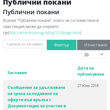
Публични покани
Публични покани
Всички "Публични покани", които не са поместени в
тази секция, може да откриете
тук(
http://arhiv.krumovgrad.bg/203/page.html
).
Търсене по заглавие на контакта
Филтър
Изчистване
Брой записи #
Дата на
Заглавие
публикуване
27 Юни 2018
Съобщение за удължаване
на срока за подаване на
оферти във връзка с
Документация за участие в