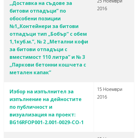
25 Ноември
„Доставка на съдове за
2016
битови отпадъци” по
обособени позиции
№1„Контейнери за битови
отпадъци тип „Бобър“ с обем
1,1куб.м.”, № 2 „Метални кофи
за битови отпадъци с
вместимост 110 литра” и № 3
„Паркови бетонни кошчета с
метален капак”
15 Ноември
Избор на изпълнител за
2016
изпълнение на дейностите
по публичност и
визуализация на проект:
BG16RFOP001-2.001-0029-СО-1