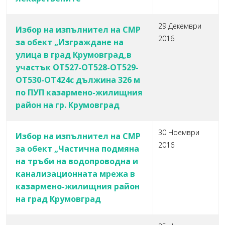
29 Декември
Избор на изпълнител на СМР
2016
за обект „Изграждане на
улица в град Крумовград,в
участък ОТ527-ОТ528-ОТ529-
ОТ530-ОТ424с дължина 326 м
по ПУП казармено-жилищния
район на гр. Крумовград
30 Ноември
Избор на изпълнител на СМР
2016
за обект „Частична подмяна
на тръби на водопроводна и
канализационната мрежа в
казармено-жилищния район
на град Крумовград