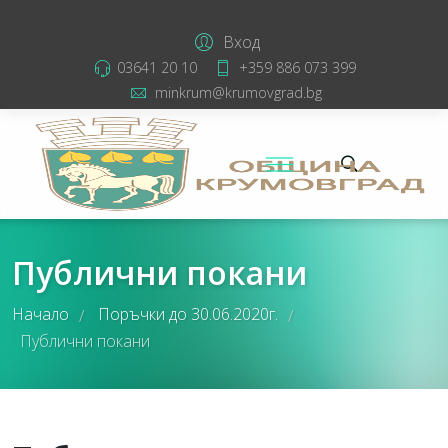
Вход
03641 20 10
+359 886 073 399
minkrum@krumovgrad.bg
Публични покани
Начало
Поръчки до 30.06.2020г.
/
/
Публични покани