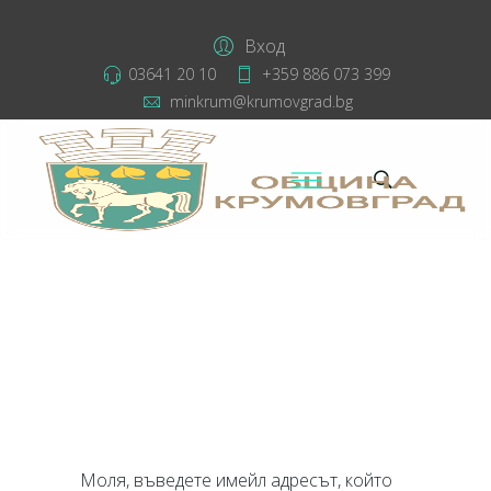
Вход
03641 20 10
+359 886 073 399
minkrum@krumovgrad.bg
Моля, въведете имейл адресът, който