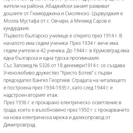
жители на района. Абаджийски занаят развиват
дошлите от Гюмюрджина и Смолянско. Цървулджия е
Молла Мустафа от с. Овчари, а Мехмед Саров е
кундурджия.
Първото българско училище е открито през 1914 г. В
началото има седем ученика. През 1934 г. вече има
седем учители и 42 ученика. До 1944 г. в Крумовград има
една българска и една турска прогимназия.
Със Заповед № 5326 от 18 декември1914 г. се създава
Ученолюбиво дружество “Христо Ботев” с първи
председател Вангел Георгиев. Сградата на читалището
е построена през 1934-1935 г., като след 1944 г. е
надстроен вторият етаж.
През 1936 г. е прокарано електрическо осветление в
града, което е възобновено през 1950 г. с прокарването
на нова електрическа мрежа и далекопровод от
Димитровград.