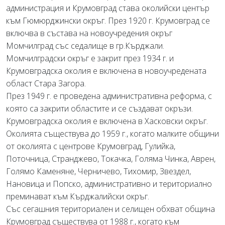
администрация и Крумовград става околийски център
към Гюмюрджински окръг. През 1920 г. Крумовград се
включва в състава на новоучредения окръг
Момчилград със седалище в гр.Кърджали.
Момчилградски окръг е закрит през 1934 г. и
Крумовградска околия е включена в новоучредената
област Стара Загора.
През 1949 г. е проведена административна реформа, с
която са закрити областите и се създават окръзи.
Крумовградска околия е включена в Хасковски окръг.
Околията съществува до 1959 г., когато малките общини
от околията с центрове Крумовград, Гулийка,
Поточница, Странджево, Токачка, Голяма Чинка, Аврен,
Голямо Каменяне, Черничево, Тихомир, Звездел,
Нановица и Попско, административно и териториално
преминават към Кърджалийски окръг.
Със сегашния териториален и селищен обхват община
Крумовград съществува от 1988 г., когато към