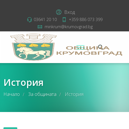
Вход
03641 20 10
+359 886 073 399
minkrum@krumovgrad.bg
История
Начало
За общината
История
/
/