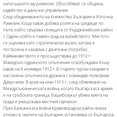
нататъшното му развитие. Обособяват се община,
кадийство и данъчно управление.
След обединяването на Княжество България и Източна
Румелия, Кошу кавак добива ролята на средище по
пътя, който свързва селищата от Кърджалийския район
с Одрин, който е главен град на валийството. Мястото
се оценява като стратегически възел, затова е
построена е казарма с джапхане (погреби).
Каймакамството е просъществува до 1912 г.
Македоно-одринското опълчение освобождава Кошу
кавак на 8 ноември 1912 г. В старите турски казарми е
настанена опълченска дружина с командир полковник
Думусчиев. В края на юни 1913 г., след обявяване на
Междусъюзническата война, когато българската армия
е на сръбската граница, башибозукът убива кмета на
града и унищожава местния гарнизон.
През Балканската война Крумовградски район влиза
отново в чертите на България, установява се българска