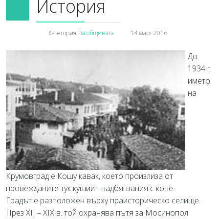
История
Категория:
За общината
14 март 2016
До
1934 г.
името
на
Крумовград е Кошу кавак, което произлиза от
провежданите тук кушии - надбягвания с коне.
Градът е разположен върху праисторическо селище.
През ХІІ – ХІХ в. той охранява пътя за Мосинопол