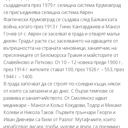
създадената през 1979 г. селищна система Крумовград
се присъединява селищна система Аврен.
Фактически Крумовград се създава след Балканската
война, когато през 1913 г. Гиню Кантарджиев и Манол
Гочев от с. Аврен се заселват в града и отварят малък
дюкян. Градът расте със заселването на идващите от
вътрешността на страната чиновници, занаятчии, на
преселниците от Беломорска Тракия и майсторите от
Славейново и Петково. От 10 – 12 човека преди 1900 г.,
през 1914 г. жителите стават 100, през 1926 г. – 553, през
1944 г. – 1400.
В града започват да се строят по-солидни къщи, някои
от които са запазени и до днес. С бързи темпове се
развива и занаятчийството. От Смолянско идват
медникари – Манол и Кольо Кокудови, Тодор и Михаил
Колеви и Никола Таков. Първите грънчари Георги и
Иван Дивчеви са били от Разлог. Мутафчиите, които
изработват дисаги, торби, чулове и други, са предимно