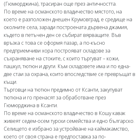
(Гюмюрджина), трасиран още през античността.
По време на османското владичество мястото, на
което е разположен днешен Крумовград, е средище на
околните села, заради построената дървена джамия,
където в петъчен ден се събират вярващите. Във
връзка с това се оформя пазар, а по-късно
предприемчиви хора построяват складове за
съхраняване на стоките, с които търгуват – кожи,
пашкул, тютюн и други. Към складовете има и по една-
две стаи за охрана, които впоследствие се превръщат в
къщи.
Търговци на тютюн предимно от Ксанти, закупуват
тютюна и го пренасят за обработване през
Гюмюрджина в Ксанти.
По време на османското владичество в Кошу кавак
живеят седем-осем турски семейства и едно българско.
Селището е избрано за устройване на каймакамство,
което от своя страна е предпоставка за по-