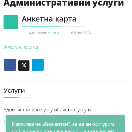
Административни услуги
Анкетна карта
Категория:
Услуги
16 Юли 2024
Анкетна карт
а
Услуги
Административни услуги
Списък с услуги
Плащане на данъци
Електронни услуги
ЗЕЕ и ЗЕВИ
Използваме „бисквитки“, за да ви осигурим
най-доброто изживяване на нашия уебсайт.