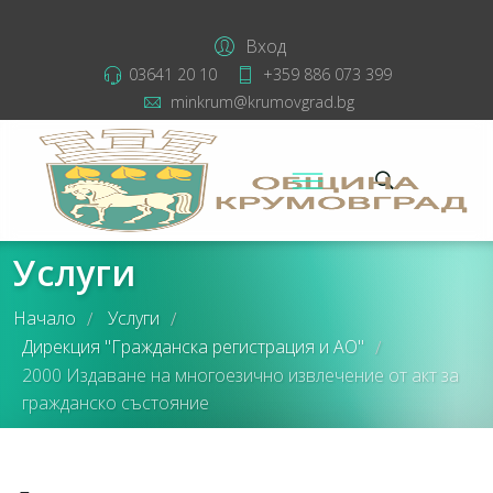
Вход
03641 20 10
+359 886 073 399
minkrum@krumovgrad.bg
Услуги
Начало
Услуги
/
/
Дирекция "Гражданска регистрация и АО"
/
2000 Издаване на многоезично извлечение от акт за
гражданско състояние