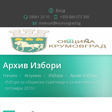
Вход
03641 20 10
+359 886 073 399
minkrum@krumovgrad.bg
Архив Избори
Начало
Актуално
Избори
Архив Избори
/
/
/
/
Избори за общински съветници и за кметове на 27
октомври 2019 г.