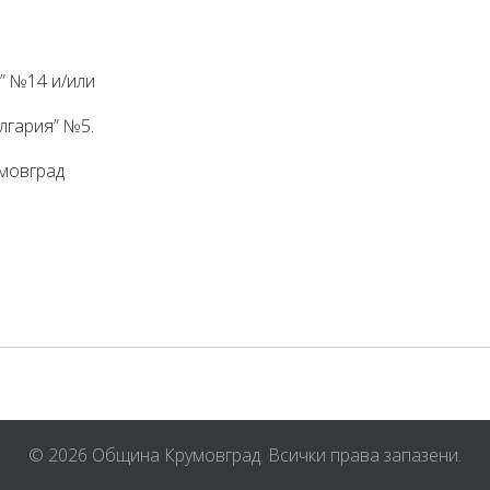
:
а” №14 и/или
лгария” №5.
овград
© 2026 Община Крумовград. Всички права запазени.