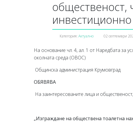
общественост, 
инвестиционно
Категория:
Актуално
02 септември 20
На основание чл. 4, ал. 1 от Наредбата за 
околната среда (ОВОС)
Общинска администрация Крумовград
ОБЯВЯВА
На заинтересованите лица и общественост
„Изграждане на обществена тоалетна нахо