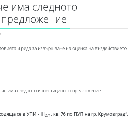
че има следното
 предложение
21
условията и реда за извършване на оценка на въздействието
, че има следното инвестиционно предложение:
дяща се в УПИ - ІІІ
, кв. 76 по ПУП на гр. Крумовград“.
271