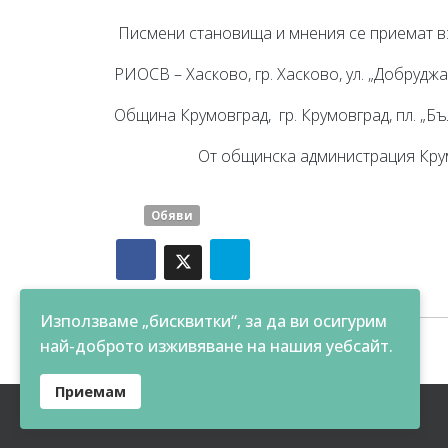
Писмени становища и мнения се приемат в
РИОСВ – Хасково, гр. Хасково, ул. „Добрудж
Община Крумовград, гр. Крумовград, пл. „Бъ
От общинска администрация Крум
Обяви
Използваме „бисквитки“, за да ви осигурим
най-доброто изживяване на нашия уебсайт.
Приемам