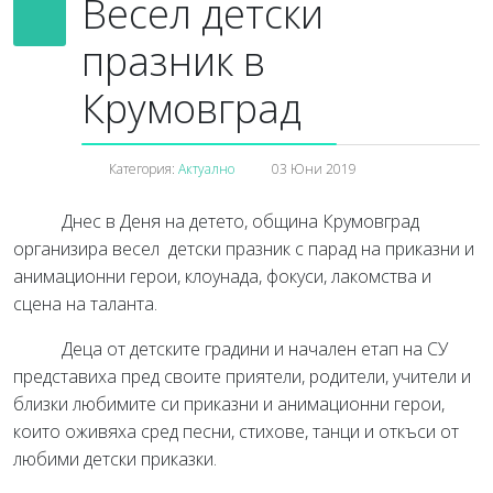
Весел детски
празник в
Крумовград
Категория:
Актуално
03 Юни 2019
Днес в Деня на детето, община Крумовград
организира весел детски празник с парад на приказни и
анимационни герои, клоунада, фокуси, лакомства и
сцена на таланта.
Деца от детските градини и начален етап на СУ
представиха пред своите приятели, родители, учители и
близки любимите си приказни и анимационни герои,
които оживяха сред песни, стихове, танци и откъси от
любими детски приказки.