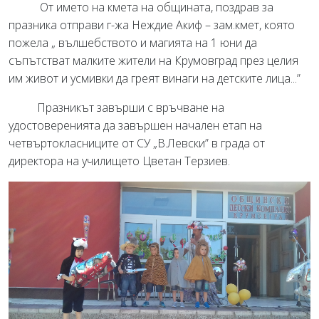
От името на кмета на общината, поздрав за
празника отправи г-жа Неждие Акиф – зам.кмет, която
пожела „ вълшебството и магията на 1 юни да
съпътстват малките жители на Крумовград през целия
им живот и усмивки да греят винаги на детските лица...”
Празникът завърши с връчване на
удостоверенията да завършен начален етап на
четвъртокласниците от СУ „В.Левски” в града от
директора на училището Цветан Терзиев.