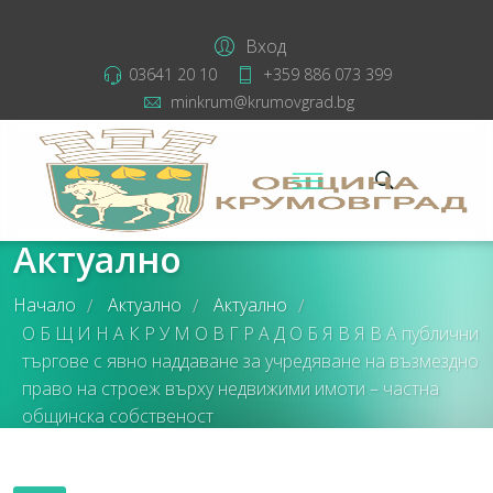
Вход
03641 20 10
+359 886 073 399
minkrum@krumovgrad.bg
Актуално
Начало
Актуално
Актуално
/
/
/
О Б Щ И Н А К Р У М О В Г Р А Д О Б Я В Я В А публични
търгове с явно наддаване за учредяване на възмездно
право на строеж върху недвижими имоти – частна
общинска собственост