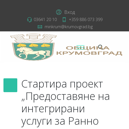
Вход
03641 20 10
+359 886 073 399
minkrum@krumovgrad.bg
Стартира проект
„Предоставяне на
интегрирани
услуги за Ранно